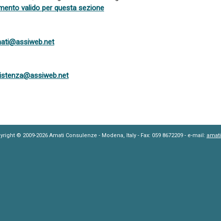
amento valido per questa sezione
ati@assiweb.net
istenza@assiweb.net
yright © 2009-2026 Amati Consulenze - Modena, Italy - Fax: 059 8672209 - e-mail:
amat