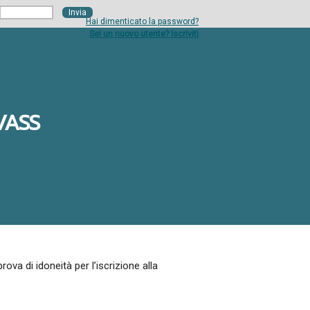
Hai dimenticato la password?
Sei un nuovo utente? Iscriviti
VASS
ova di idoneità per l’iscrizione alla