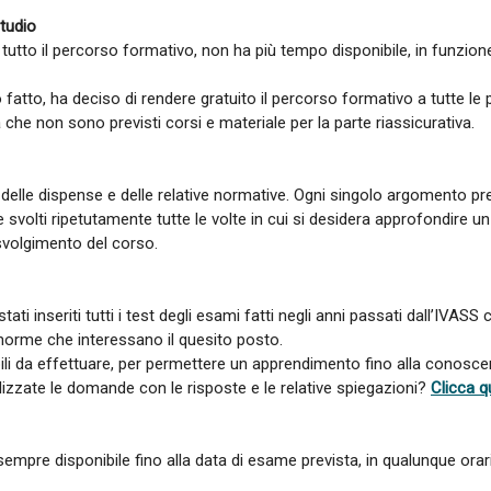
studio
i tutto il percorso formativo, non ha più tempo disponibile, in funzio
o fatto, ha deciso di rendere gratuito il percorso formativo a tutte l
che non sono previsti corsi e materiale per la parte riassicurativa.
o delle dispense e delle relative normative. Ogni singolo argomento prev
svolti ripetutamente tutte le volte in cui si desidera approfondire 
 svolgimento del corso.
 stati inseriti tutti i test degli esami fatti negli anni passati dall’IVASS
 norme che interessano il quesito posto.
bili da effettuare, per permettere un apprendimento fino alla conosce
zzate le domande con le risposte e le relative spiegazioni?
Clicca q
sempre disponibile fino alla data di esame prevista, in qualunque orar