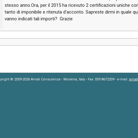
stesso anno.Ora, per il 2015 ha ricevuto 2 certificazioni uniche con
tanto di imponibile e ritenuta d'acconto. Sapreste dirmi in quale 
vanno indicati tali importi? Grazie
yright © 2009-2026 Amati Consulenze - Modena, Italy - Fax: 059 8672209 - e-mail:
amat