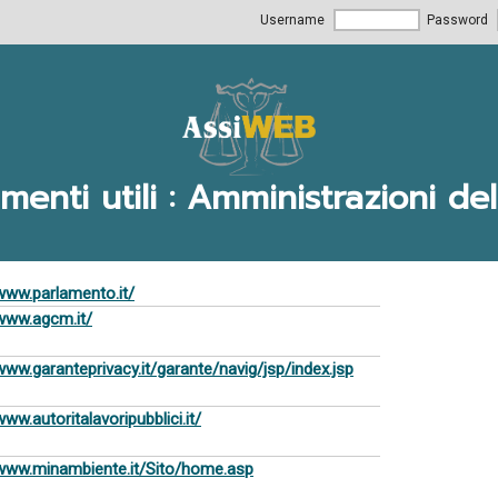
Username
Password
menti utili : Amministrazioni del
/www.parlamento.it/
/www.agcm.it/
/www.garanteprivacy.it/garante/navig/jsp/index.jsp
www.autoritalavoripubblici.it/
/www.minambiente.it/Sito/home.asp