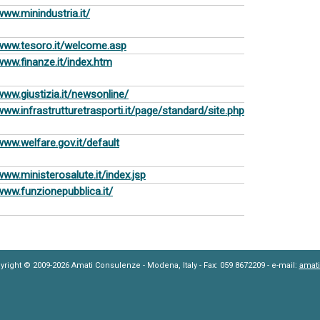
www.minindustria.it/
/www.tesoro.it/welcome.asp
/www.finanze.it/index.htm
www.giustizia.it/newsonline/
/www.infrastrutturetrasporti.it/page/standard/site.php
www.welfare.gov.it/default
www.ministerosalute.it/index.jsp
/www.funzionepubblica.it/
yright © 2009-2026 Amati Consulenze - Modena, Italy - Fax: 059 8672209 - e-mail:
amat