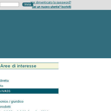
Hai dimenticato la password?
Sei un nuovo utente? Iscriviti
Aree di interesse
diretta
ito
e IVASS
ecnico / giuridico
prodotti