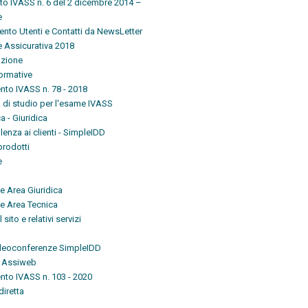
o IVASS n. 6 del 2 dicembre 2014 –
e
nto Utenti e Contatti da NewsLetter
 Assicurativa 2018
zione
ormative
nto IVASS n. 78 - 2018
di studio per l'esame IVASS
a - Giuridica
enza ai clienti - SimpleIDD
prodotti
e
e Area Giuridica
e Area Tecnica
 sito e relativi servizi
videoconferenze SimpleIDD
a Assiweb
nto IVASS n. 103 - 2020
diretta