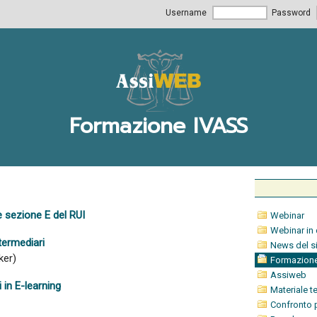
Username
Password
Formazione IVASS
e sezione E del RUI
Webinar
Webinar in 
termediari
News del s
ker)
Formazion
Assiweb
 in E-learning
Materiale t
Confronto 