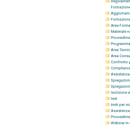
Regolament
Formazion
Aggiorname
Formazione
Area Forma
Materiale n
Provvedime
Programma 
Area Tecnic
Area Consul
Confronto 
Complianc
Assistenza
Spiegazion
Spiegazion
Iscrizione al
test
Inviti per 
Assistenz
Provvedime
Webinar in 