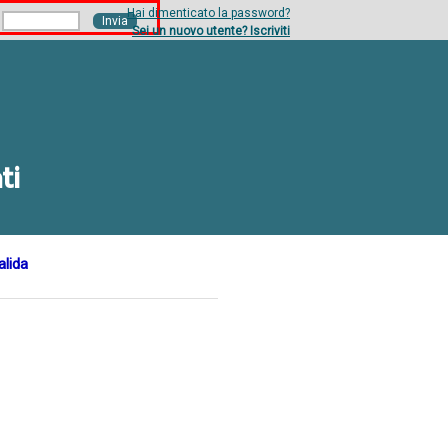
Hai dimenticato la password?
Sei un nuovo utente? Iscriviti
ti
alida