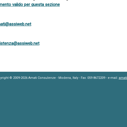
amento valido per questa sezione
ati@assiweb.net
istenza@assiweb.net
yright © 2009-2026 Amati Consulenze - Modena, Italy - Fax: 059 8672209 - e-mail:
amat